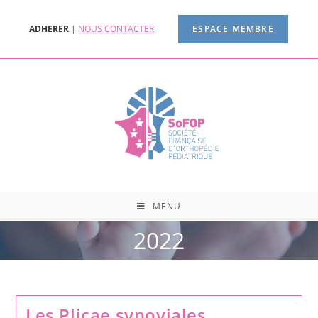
ADHERER
|
NOUS CONTACTER
ESPACE MEMBRE
MENU
2022
Les Plicae synoviales