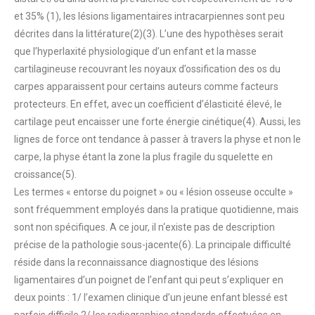
et 35% (1), les lésions ligamentaires intracarpiennes sont peu
décrites dans la littérature(2)(3). L’une des hypothèses serait
que l’hyperlaxité physiologique d’un enfant et la masse
cartilagineuse recouvrant les noyaux d’ossification des os du
carpes apparaissent pour certains auteurs comme facteurs
protecteurs. En effet, avec un coefficient d’élasticité élevé, le
cartilage peut encaisser une forte énergie cinétique(4). Aussi, les
lignes de force ont tendance à passer à travers la physe et non le
carpe, la physe étant la zone la plus fragile du squelette en
croissance(5).
Les termes « entorse du poignet » ou « lésion osseuse occulte »
sont fréquemment employés dans la pratique quotidienne, mais
sont non spécifiques. A ce jour, il n‘existe pas de description
précise de la pathologie sous-jacente(6). La principale difficulté
réside dans la reconnaissance diagnostique des lésions
ligamentaires d’un poignet de l’enfant qui peut s’expliquer en
deux points : 1/ l’examen clinique d’un jeune enfant blessé est
parfois difficile 2/ les radiographies standards effectuées en