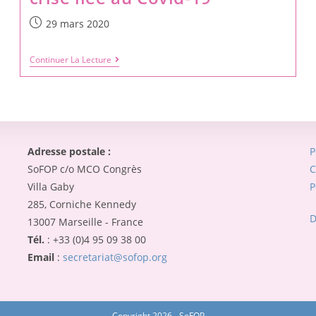
29 mars 2020
Continuer La Lecture
Adresse postale :
P
SoFOP c/o MCO Congrès
C
Villa Gaby
P
285, Corniche Kennedy
D
13007 Marseille - France
Tél.
: +33 (0)4 95 09 38 00
Email
:
secretariat@sofop.org
Copyright 2026 - SoFOP