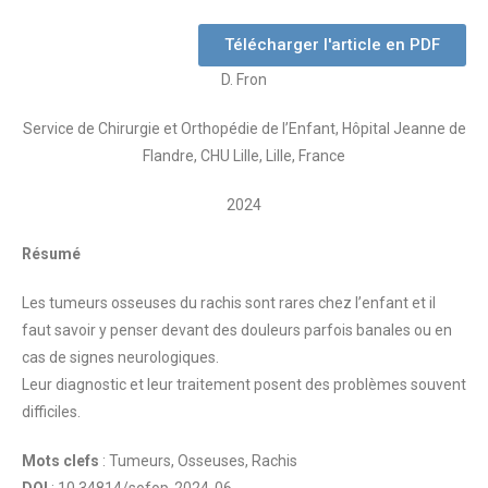
Télécharger l'article en PDF
D. Fron
Service de Chirurgie et Orthopédie de l’Enfant, Hôpital Jeanne de
Flandre, CHU Lille, Lille, France
2024
Résumé
Les tumeurs osseuses du rachis sont rares chez l’enfant et il
faut savoir y penser devant des douleurs parfois banales ou en
cas de signes neurologiques.
Leur diagnostic et leur traitement posent des problèmes souvent
difficiles.
Mots clefs
: Tumeurs, Osseuses, Rachis
DOI
: 10.34814/sofop-2024-06