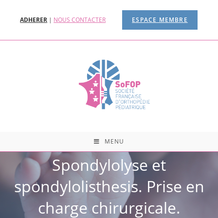
ADHERER
|
NOUS CONTACTER
ESPACE MEMBRE
MENU
Spondylolyse et
spondylolisthesis. Prise en
charge chirurgicale.