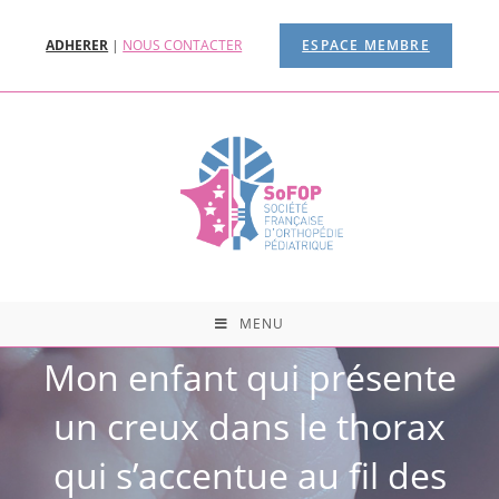
ADHERER
|
NOUS CONTACTER
ESPACE MEMBRE
MENU
Mon enfant qui présente
un creux dans le thorax
qui s’accentue au fil des