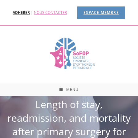
ADHERER
|
NOUS CONTACTER
ESPACE MEMBRE
MENU
Length of stay,
readmission, and mortality
after primary surgery for