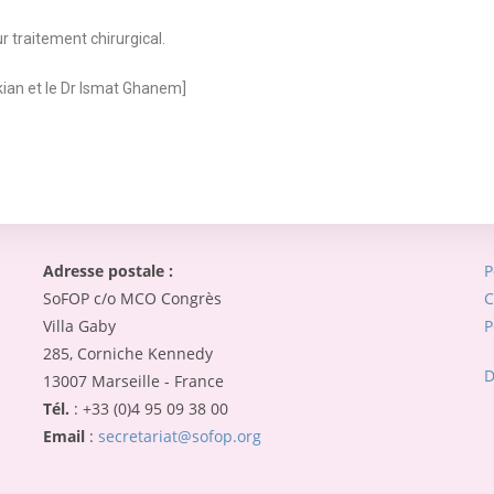
r traitement chirurgical.
ikian et le Dr Ismat Ghanem]
Adresse postale :
P
SoFOP c/o MCO Congrès
C
Villa Gaby
P
285, Corniche Kennedy
D
13007 Marseille - France
Tél.
: +33 (0)4 95 09 38 00
Email
:
secretariat@sofop.org