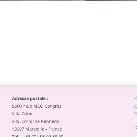
Adresse postale :
P
SoFOP c/o MCO Congrès
C
Villa Gaby
P
285, Corniche Kennedy
D
13007 Marseille - France
Tél.
: +33 (0)4 95 09 38 00